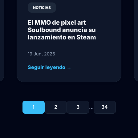
NOTICIAS
El MMO de pixel art
Soulbound anuncia su
lanzamiento en Steam
19 Jun, 2026
Seguir leyendo →
1
2
3
...
34