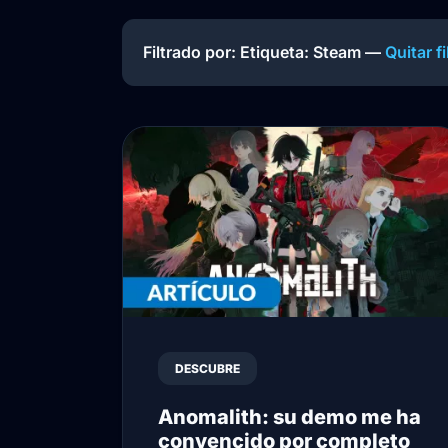
Filtrado por: Etiqueta:
Steam
—
Quitar fi
DESCUBRE
Anomalith: su demo me ha
convencido por completo