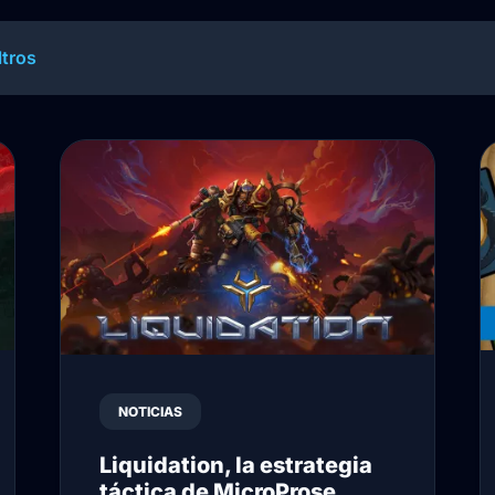
ltros
NOTICIAS
Liquidation, la estrategia
táctica de MicroProse,