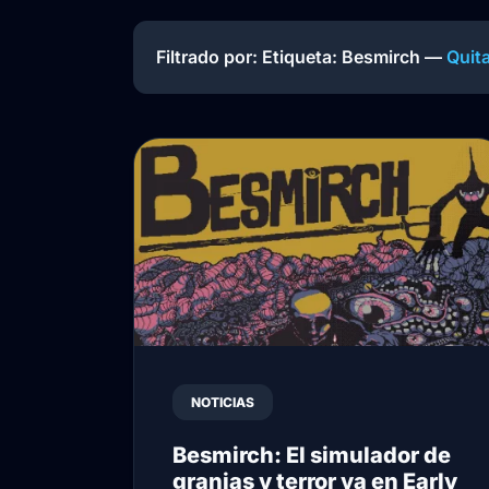
Filtrado por: Etiqueta:
Besmirch
—
Quita
NOTICIAS
Besmirch: El simulador de
granjas y terror ya en Early