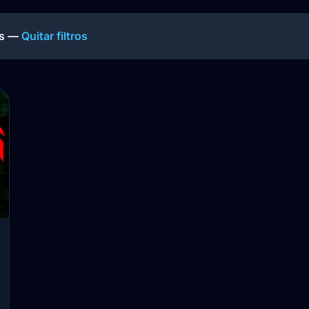
s
—
Quitar filtros