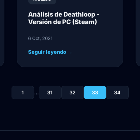
Análisis de Deathloop -
Versión de PC (Steam)
6 Oct, 2021
Seguir leyendo →
1
...
31
32
33
34