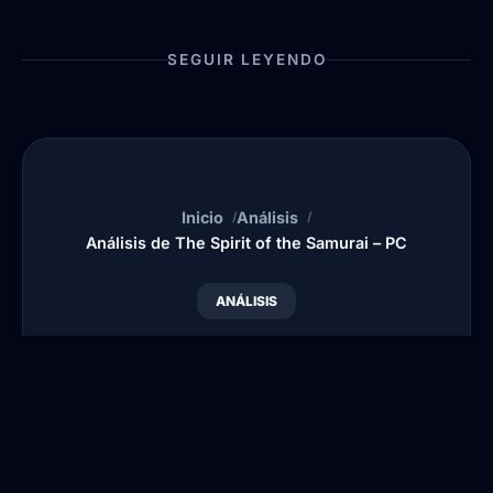
SEGUIR LEYENDO
Inicio
Análisis
Análisis de The Spirit of the Samurai – PC
ANÁLISIS
Análisis de The Spirit of
the Samurai – PC
Por
Publicado:
16
Actualizado:
28
•
•
Blansi
Dic, 2024
Mar, 2026