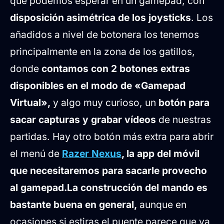
que podemos esperar en un gamepad, con
disposición asimétrica de los joysticks
. Los
añadidos a nivel de botonera los tenemos
principalmente en la zona de los gatillos,
donde
contamos con 2 botones extras
disponibles en el modo de «Gamepad
Virtual»,
y algo muy curioso, un
botón para
sacar capturas y grabar vídeos
de nuestras
partidas. Hay otro botón más extra para abrir
el menú de
Razer Nexus
, la app del móvil
que necesitaremos para sacarle provecho
al gamepad.
La construcción del mando es
bastante buena en general,
aunque en
ocasiones si estiras el puente parece que va