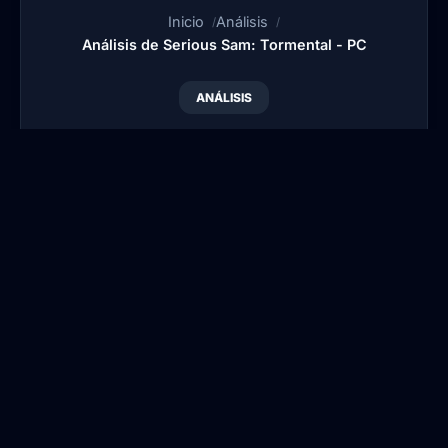
Inicio
Análisis
Análisis de Serious Sam: Tormental - PC
ANÁLISIS
Análisis de Serious
Sam: Tormental - PC
Por
Publicado:
18
Actualizado:
28
•
•
Blansi
Abr, 2022
Mar, 2026