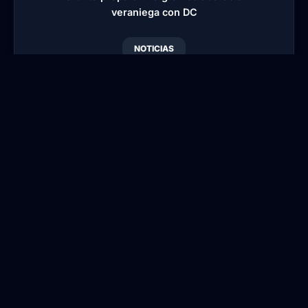
veraniega con DC
NOTICIAS
Fortnite prepara una
gran colaboración
veraniega con DC
Por
Blansi
•
Publicado:
1 Jul, 2026