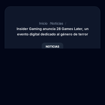
Inicio
Noticias
Insider Gaming anuncia 28 Games Later, un
evento digital dedicado al género de terror
NOTICIAS
Insider Gaming anuncia
28 Games Later, un
evento digital dedicado
al género de terror
Por
Blansi
•
Publicado:
18 Jun, 2026