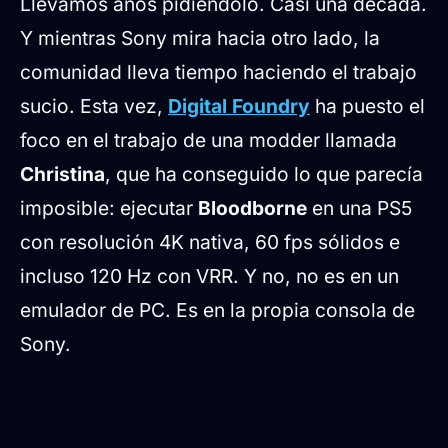
Llevamos años pidiéndolo. Casi una década.
¿Qué ha conseguido Christina?
Y mientras Sony mira hacia otro lado, la
¿Y el frame pacing ? Historia resuelta
comunidad lleva tiempo haciendo el trabajo
¿Podría Sony hacer esto de forma oficial?
sucio. Esta vez,
Digital Foundry
ha puesto el
¿Dónde puedo conseguir estos mods?
foco en el trabajo de una modder llamada
Christina
, que ha conseguido lo que parecía
imposible: ejecutar
Bloodborne
en una PS5
con resolución 4K nativa, 60 fps sólidos e
incluso 120 Hz con VRR. Y no, no es en un
emulador de PC. Es en la propia consola de
Sony.