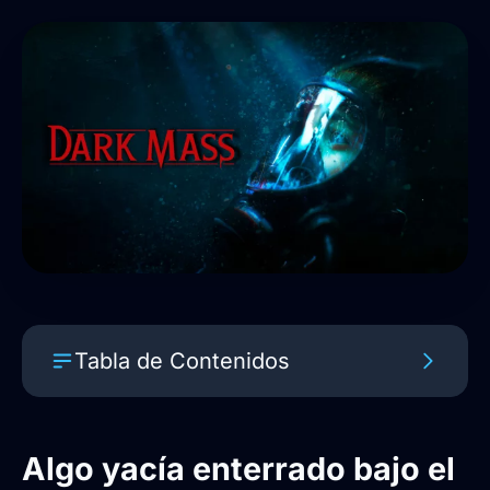
Tabla de Contenidos
Algo yacía enterrado bajo el océano:
Dark Mass confirma sus ediciones
Algo yacía enterrado bajo el