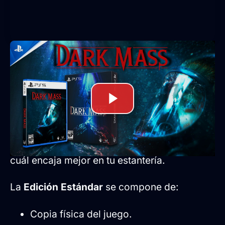
Detalles de las ediciones físicas
SelectaPlay
será la encargada de publicar
ambas versiones para la consola de Sony. Si
eres un coleccionista, presta atención a lo
que incluye cada una de ellas para decidir
cuál encaja mejor en tu estantería.
La
Edición Estándar
se compone de:
Copia física del juego.