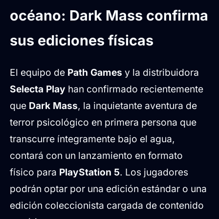
físicas
océano: Dark Mass confirma
Detalles de las ediciones físicas
Enlaces oficiales y disponibilidad
sus ediciones físicas
Una pesadilla sepultada bajo el océano
Características clave del juego
El equipo de
Path Games
y la distribuidora
Selecta Play
han confirmado recientemente
que
Dark Mass
, la inquietante aventura de
terror psicológico en primera persona que
transcurre íntegramente bajo el agua,
contará con un lanzamiento en formato
físico para
PlayStation 5
. Los jugadores
podrán optar por una edición estándar o una
edición coleccionista cargada de contenido