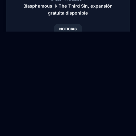
Blasphemous II: The Third Sin, expansión
gratuita disponible
NOTICIAS
Blasphemous II: The
Third Sin, expansión
gratuita disponible
Por
Blansi
•
Publicado:
7 Jun, 2026