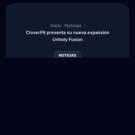
Inicio
Noticias
CloverPit presenta su nueva expansión
Unholy Fusion
NOTICIAS
CloverPit presenta su
nueva expansión
Unholy Fusion
Por
Publicado:
9
Actualizado:
10
•
•
Blansi
Abr, 2026
Abr, 2026