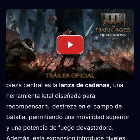
Nuevas mecánicas de combate y
contenido inédito
Revelations
no solo expande la narrativa,
sino que redefine la experiencia de juego
con un sistema de combate renovado. La
pieza central es la
lanza de cadenas
, una
herramienta letal diseñada para
recompensar tu destreza en el campo de
batalla, permitiendo una movilidad superior
y una potencia de fuego devastadora.
Además, esta expansión introduce niveles