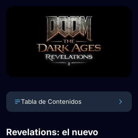
Tabla de Contenidos
Revelations: el nuevo capítulo de
DOOM: The Dark Ages llega este
Revelations: el nuevo