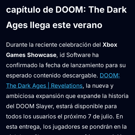
verano
capítulo de DOOM: The Dark
Nuevas mecánicas de combate y contenido
inédito
Ages llega este verano
Actualización Desgarratorio 3.0 y acceso al
contenido
Opciones de compra y disponibilidad
Durante la reciente celebración del
Xbox
Games Showcase
, id Software ha
confirmado la fecha de lanzamiento para su
esperado contenido descargable.
DOOM:
The Dark Ages | Revelations
, la nueva y
ambiciosa expansión que expande la historia
del DOOM Slayer, estará disponible para
todos los usuarios el próximo 7 de julio. En
esta entrega, los jugadores se pondrán en la