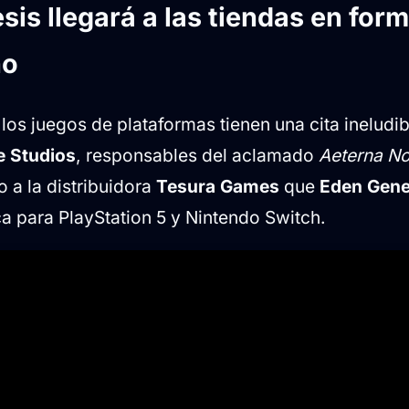
is llegará a las tiendas en form
 para los coleccionistas
no
os juegos de plataformas tienen una cita ineludib
 Studios
, responsables del aclamado
Aeterna No
 a la distribuidora
Tesura Games
que
Eden Gene
ca para PlayStation 5 y Nintendo Switch.