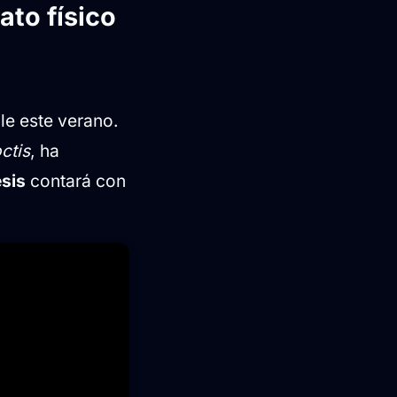
ato físico
le este verano.
ctis
, ha
sis
contará con