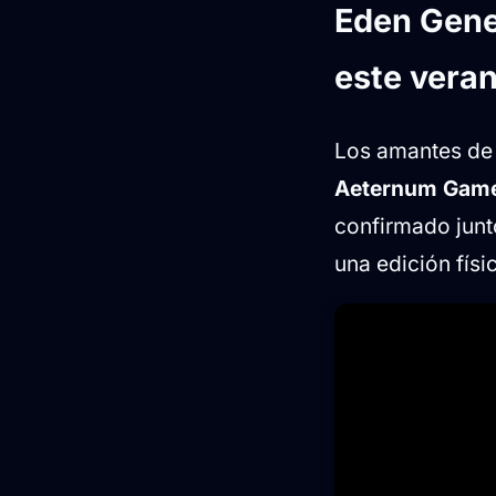
Eden Genes
Dos ediciones
este vera
Los amantes de l
Aeternum Game
confirmado junto
una edición físi