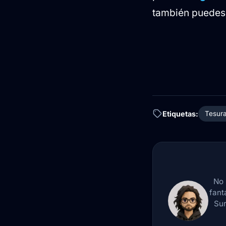
también puedes 
Etiquetas:
Tesur
No 
fant
Sur