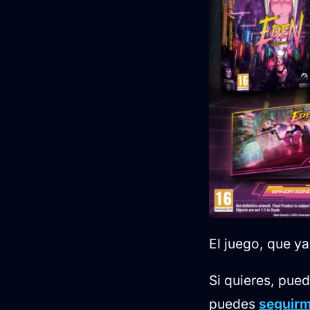
El juego, que y
Si quieres, pue
puedes
seguirm