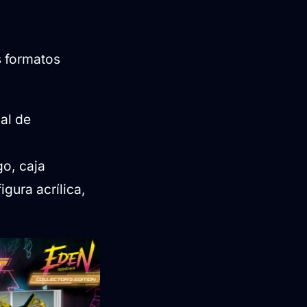
s formatos
al de
o, caja
gura acrílica,