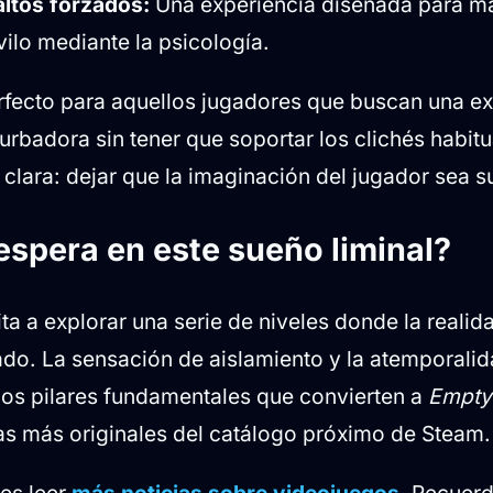
altos forzados:
Una experiencia diseñada para ma
vilo mediante la psicología.
perfecto para aquellos jugadores que buscan una e
urbadora sin tener que soportar los clichés habitu
 clara: dejar que la imaginación del jugador sea 
espera en este sueño liminal?
ita a explorar una serie de niveles donde la reali
ado. La sensación de aislamiento y la atemporalid
los pilares fundamentales que convierten a
Empty
as más originales del catálogo próximo de Steam.
des leer
más noticias sobre videojuegos
. Recuer