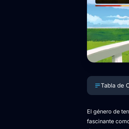
Tabla de 
Un terror qu
El género de ter
¿Qué nos esp
fascinante como