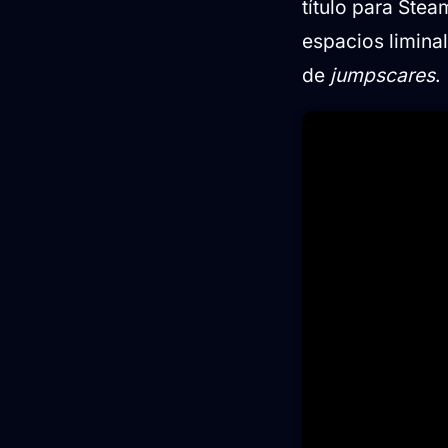
título para Ste
espacios liminal
de
jumpscares
.