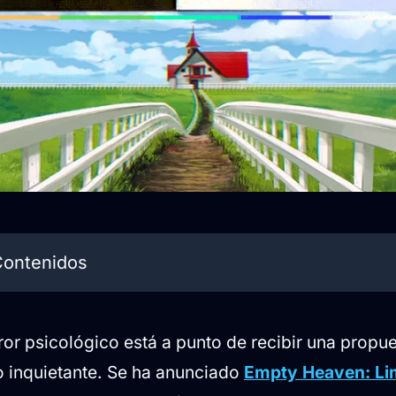
Contenidos
e nace de la atmósfera
ror psicológico está a punto de recibir una propue
era en este sueño liminal?
 inquietante. Se ha anunciado
Empty Heaven: Li