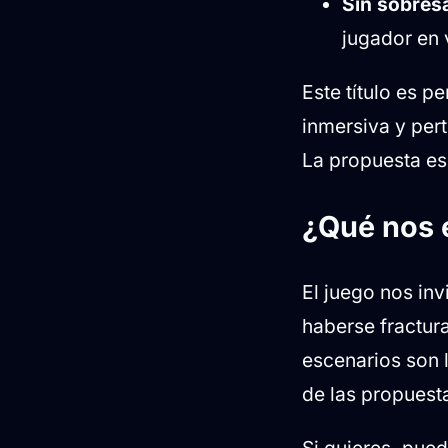
Sin sobres
jugador en 
Este título es 
inmersiva y pert
La propuesta es
¿Qué nos 
El juego nos inv
haberse fractur
escenarios son 
de las propuest
Si quieres, pue