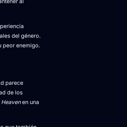
ntener al
xperiencia
ales del género.
su peor enemigo.
dad parece
ad de los
 Heaven
en una
da que también