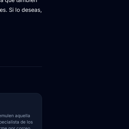
es. Si lo deseas,
emulen aquella
pecialista de los
arme por correo