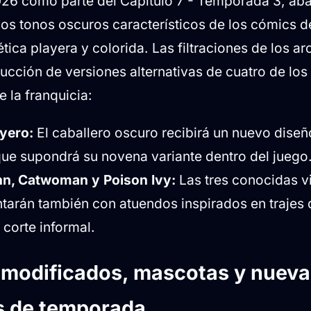
2026 como parte del Capítulo 7 - Temporada 3, a
os tonos oscuros característicos de los cómics 
tica playera y colorida. Las filtraciones de los a
ducción de versiones alternativas de cuatro de lo
 la franquicia:
yero:
El caballero oscuro recibirá un nuevo dise
que supondrá su novena variante dentro del juego
nn, Catwoman y Poison Ivy:
Las tres conocidas vi
arán también con atuendos inspirados en trajes 
 corte informal.
 modificados, mascotas y nueva
 de temporada