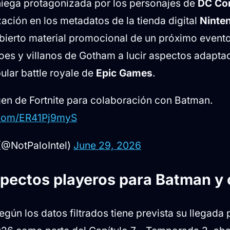
iega protagonizada por los personajes de
DC Co
zación en los metadatos de la tienda digital
Ninte
bierto material promocional de un próximo event
roes y villanos de Gotham a lucir aspectos adapta
pular battle royale de
Epic Games
.
en de Fortnite para colaboración con Batman.
r.com/ER41Pj9myS
(@NotPaloIntel)
June 29, 2026
pectos playeros para Batman y
egún los datos filtrados tiene prevista su llegada