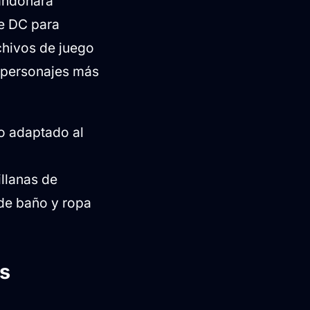
bandonará
de DC para
rchivos de juego
s personajes más
ño adaptado al
.
llanas de
de baño y ropa
s