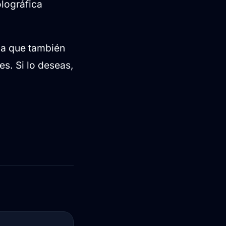
olográfica
da que también
es. Si lo deseas,