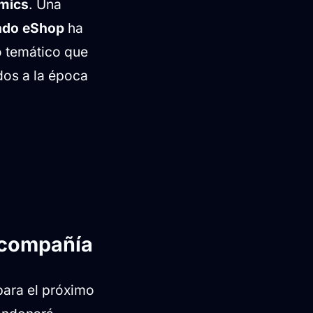
mics
. Una
ndo eShop
ha
o temático que
dos a la época
 compañía
 para el próximo