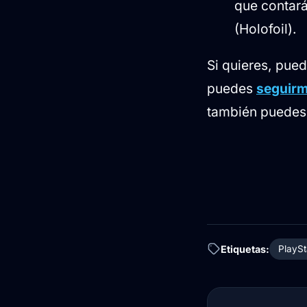
que contará
(Holofoil).
Si quieres, pue
puedes
seguirm
también puedes 
Etiquetas:
PlaySt