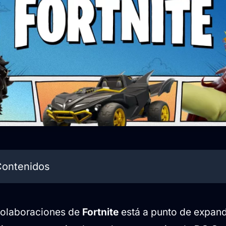
Contenidos
ctos playeros para Batman y compañía
colaboraciones de
Fortnite
está a punto de expand
odificados, mascotas y nuevas mecánicas de t