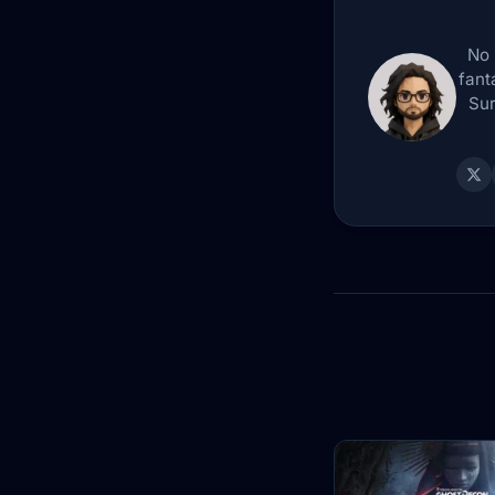
No 
fant
Sur