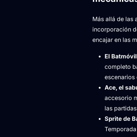
Más allá de las 
incorporación d
encajar en las m
El Batmóvil
completo ba
escenarios d
Ace, el sa
accesorio m
las partidas
Sprite de 
Temporada 3