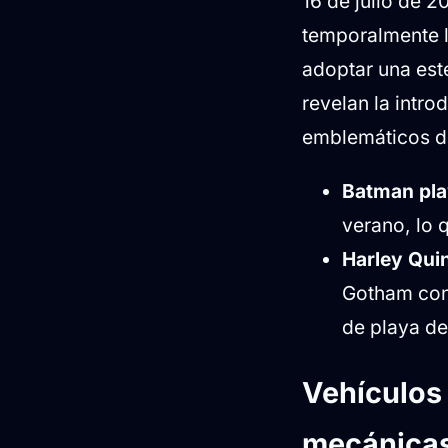
16 de julio de 
temporalmente l
adoptar una esté
revelan la intro
emblemáticos de
Batman pla
verano, lo 
Harley Qui
Gotham cont
de playa de
Vehículos
mecánicas