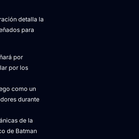
ración detalla la
señados para
ñará por
ar por los
juego como un
adores durante
nicas de la
ico de Batman