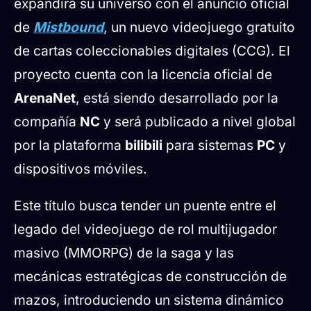
expandirá su universo con el anuncio oficial
Jugabilidad dinámica basada en el
de
Mistbound
, un nuevo videojuego gratuito
posicionamiento
de cartas coleccionables digitales (CCG). El
Características de diseño
proyecto cuenta con la licencia oficial de
confirmadas
ArenaNet
, está siendo desarrollado por la
Soporte comunitario y
compañía
NC
y será publicado a nivel global
retroalimentación
por la plataforma
bilibili
para sistemas
PC
y
dispositivos móviles.
Este título busca tender un puente entre el
legado del videojuego de rol multijugador
masivo (MMORPG) de la saga y las
mecánicas estratégicas de construcción de
mazos, introduciendo un sistema dinámico