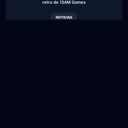
retro de 13AM Games
NOTICIAS
Dungeon Lurker: el
nuevo action roguelike
retro de 13AM Games
Por
Blansi
•
Publicado:
20 Jun, 2026