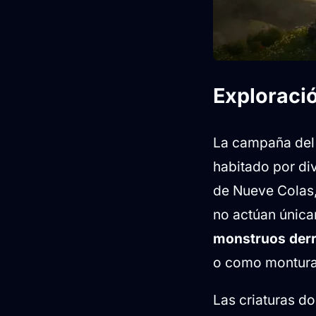
Exploraci
La campaña del j
habitado por div
de Nueve Colas,
no actúan únic
monstruos der
o como monturas
Las criaturas d