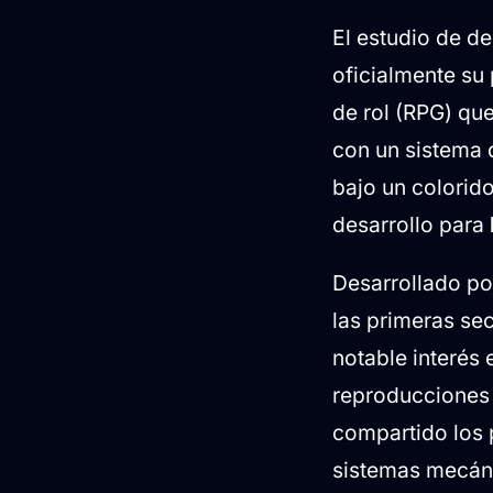
Combate o co
El estudio de d
Exploración,
oficialmente su
Clases de co
de rol (RPG) qu
Financiación
con un sistema 
bajo un colorido
desarrollo para
Desarrollado po
las primeras se
notable interés 
reproducciones 
compartido los p
sistemas mecáni