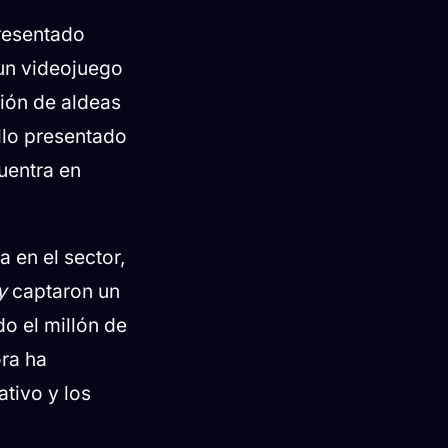
resentado
 un videojuego
ión de aldeas
llo presentado
cuentra en
 en el sector,
y
captaron un
do el millón de
ora ha
ativo y los