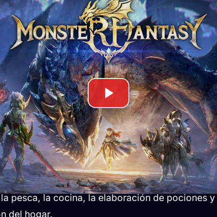
 construcción: Progresión con t
acterística de
Monster Fantasy
es la división de 
dulos de progresión independientes entre sí: el 
 vida. Los jugadores podrán avanzar en la historia
ué aspecto enfocarse, permitiendo:
ón:
Dedicarse por completo a la cacería de monst
biomas y expediciones de combate.
lación (Cozy):
Centrarse en la recolección de mat
, la pesca, la cocina, la elaboración de pociones y
n del hogar.