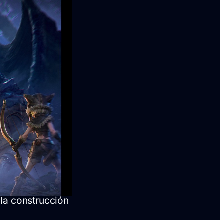
otal
la experiencia de
combate activo y
 principal
ruos en
eriales, la
 la construcción