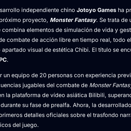
nstrucción: Progresión con total libertad
esarrollo independiente chino
Jotoyo Games
ha p
 domesticación y evolución en Eldoras
 próximo proyecto,
Monster Fantasy
. Se trata de
mbate y uso libre de armas
e combina elementos de simulación de vida y gest
 en Kickstarter
de combate de acción libre en tiempo real, todo e
 apartado visual de estética Chibi. El título se en
PC
.
r un equipo de 20 personas con experiencia previa
cuencias jugables del combate de
Monster Fantas
en la plataforma de vídeo asiática Bilibili, superan
durante su fase de prealfa. Ahora, la desarrollad
rimeros detalles oficiales sobre el trasfondo narr
cos del juego.