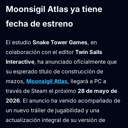
La geometría como recurso
Moonsigil Atlas ya tiene
estratégico
fecha de estreno
Contenido y características
principales
El estudio
Snake Tower Games
, en
colaboración con el editor
Twin Sails
Interactive
, ha anunciado oficialmente que
su esperado título de construcción de
mazos,
Moonsigil Atlas
, llegará a PC a
través de Steam el próximo
28 de mayo de
2026
. El anuncio ha venido acompañado de
un nuevo tráiler de jugabilidad y una
actualización integral de su versión de