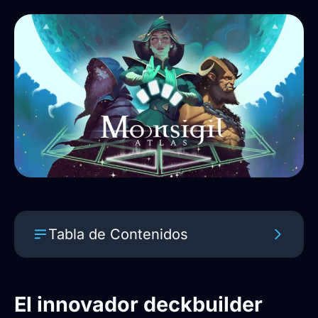
Tabla de Contenidos
El innovador deckbuilder Moonsigil
Atlas ya tiene fecha de estreno
El innovador deckbuilder