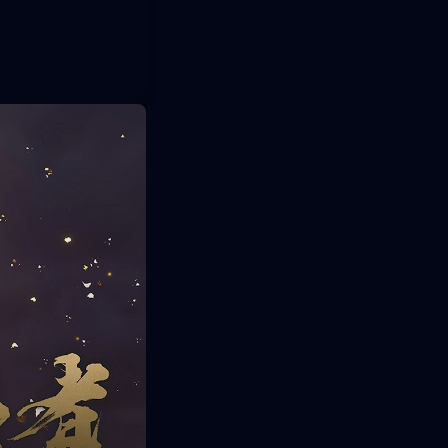
, ya puedes
on 5, Xbox
 Kiyomizu-dera
ncentivo, los
al adquirir el
o refleja el
PC Benchmark