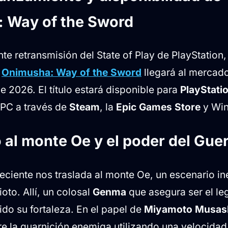
mo gratuita hoy mismo
 Way of the Sword
 las ediciones y bonificaciones por reserva
nte retransmisión del State of Play de PlayStation
e
Onimusha: Way of the Sword
llegará al mercad
 2026. El título estará disponible para
PlayStati
 PC a través de
Steam
, la
Epic Games Store
y Wi
 al monte Oe y el poder del Gue
eciente nos traslada al monte Oe, un escenario in
ioto. Allí, un colosal
Genma
que asegura ser el le
ido su fortaleza. En el papel de
Miyamoto Musas
re la guarnición enemiga utilizando una velocidad