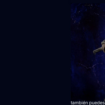
Contenido 
reserva
Las reservas ya 
Sealed Curse
y 
anunciado la
De
juego base junt
añade atuendos a
Si quieres, pue
puedes
seguirm
también puedes 