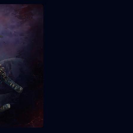
es por
 diseño de espada
ar, se han
mera incluye el
ón Premium
tal original.
da que también
es. Si lo deseas,