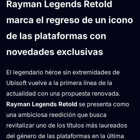
regreso de un icono de las
Rayman Legends Retold
plataformas con novedades
marca el regreso de un icono
exclusivas
Contenido detallado de la Launch Edition
de las plataformas con
exclusiva de GAME
novedades exclusivas
El legendario héroe sin extremidades de
Ubisoft vuelve a la primera línea de la
actualidad con una propuesta renovada.
Rayman Legends Retold
se presenta como
una ambiciosa reedición que busca
revitalizar uno de los títulos más laureados
del género de las plataformas en la última