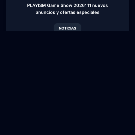
PLAYISM Game Show 2026: 11 nuevos
anuncios y ofertas especiales
NOTICIAS
PLAYISM Game Show
2026: 11 nuevos
anuncios y ofertas
especiales
Por
Blansi
•
Publicado:
10 May, 2026