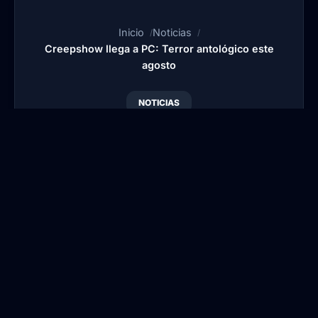
Inicio
Noticias
Creepshow llega a PC: Terror antológico este
agosto
NOTICIAS
Creepshow llega a PC:
Terror antológico este
agosto
Por
Blansi
•
Publicado:
13 Jun, 2026