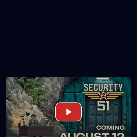
Security 51
se define como un simulador de
guardia de seguridad con una atmósfera de
terror, fuertemente inspirado en títulos como
Papers, Please
y la paranoia característica
de los archivos SCP.