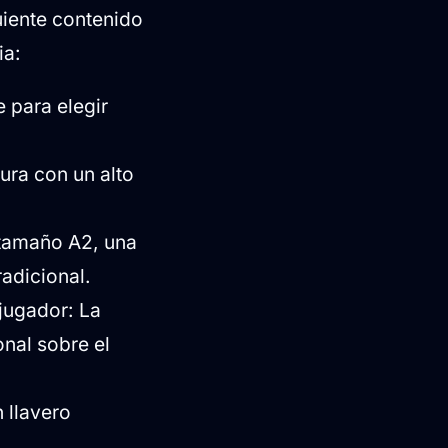
uiente contenido
ia:
 para elegir
ura con un alto
 tamaño A2, una
radicional.
 jugador: La
onal sobre el
 llavero