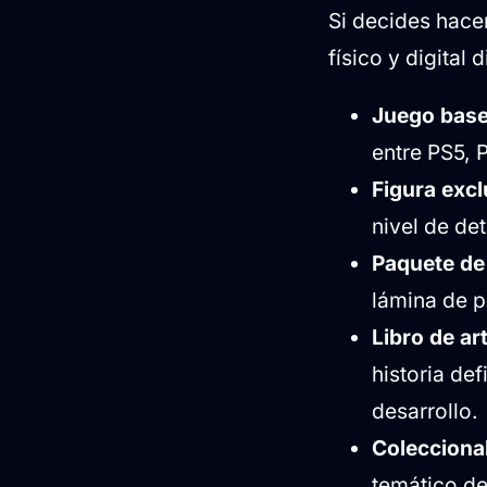
Si decides hacer
físico y digital
Juego base
entre PS5, 
Figura excl
nivel de det
Paquete de
lámina de p
Libro de ar
historia def
desarrollo.
Coleccionab
temático de