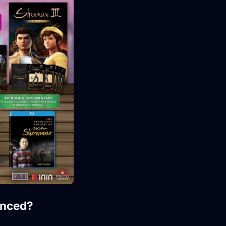
anced?