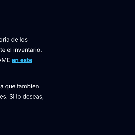
oria de los
e el inventario,
 GAME
en este
da que también
es. Si lo deseas,