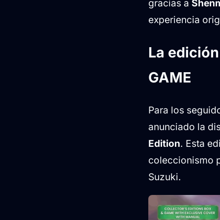
gracias a
Shenm
experiencia orig
La edición
GAME
Para los seguid
anunciado la di
Edition
. Esta ed
coleccionismo p
Suzuki.