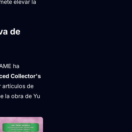
mete elevar la
va de
 GAME ha
ed Collector's
 artículos de
e la obra de Yu