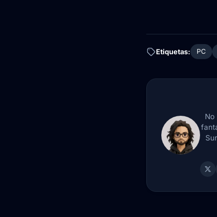
Etiquetas:
PC
No 
fant
Sur