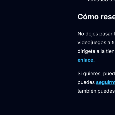
Cómo reser
No dejes pasar l
videojuegos a tu
dirígete a la ti
enlace.
Si quieres, pue
puedes
seguirm
también puedes 