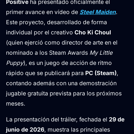
Positive
ha presentado oficialmente el
Fusión de armas y progresión de
primer avance en vídeo de
Steel Maiden
.
mejoras
Este proyecto, desarrollado de forma
Dirección de arte y animación
individual por el creativo
Cho Ki Choul
bidimensional
(quien ejerció como director de arte en el
nominado a los Steam Awards
My Little
Puppy
), es un juego de acción de ritmo
rápido que se publicará para
PC (Steam)
,
contando además con una demostración
jugable gratuita prevista para los próximos
meses.
La presentación del tráiler, fechada el
29 de
junio de 2026
, muestra las principales