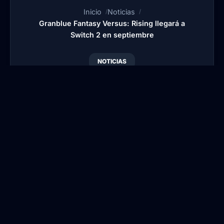
Inicio
Noticias
Granblue Fantasy Versus: Rising llegará a
Switch 2 en septiembre
NOTICIAS
Granblue Fantasy
Versus: Rising llegará a
Switch 2 en septiembre
Por
Blansi
•
Publicado:
30 Jun, 2026