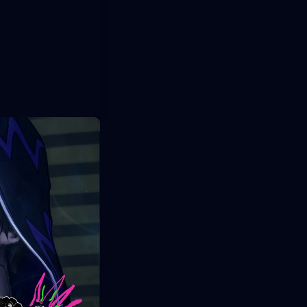
il y cobarde de
a. Gracias al
r a otros
r esta
o su estado
gólem, vampiro,