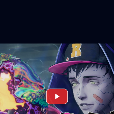
tema Style Eat para sobrevivir
, te pondrás en la piel de Davy, el zombi más déb
do. Sin embargo, su fragilidad es solo una fachad
mbate
Style Eat
, Davy tiene la capacidad de devora
absorber sus habilidades únicas. Deberás domina
ternar entre las 11 formas disponibles, incluyend
además de las variantes de hombre lobo, arpía, 