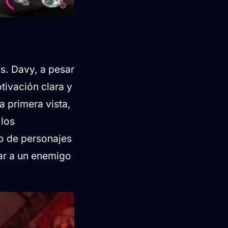
es. Davy, a pesar
tivación clara y
a primera vista,
 los
co de personajes
tar a un enemigo