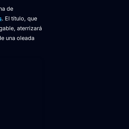
na de
s
. El título, que
gable, aterrizará
de una oleada