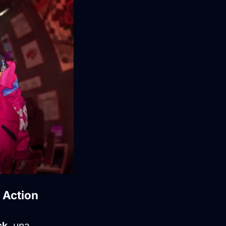
 Action
ck
, una