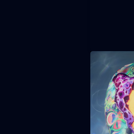
Domina el sis
En esta aventura
todo el inframun
sistema de co
monstruos para 
mecánica para al
base de zombi, 