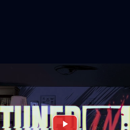
gía de pesadillas en formato an
able de Tuned In obliga a los jugadores a interac
jo televisor para resolver puzles y sobrevivir a 
niestra controlada por una entidad oscura. La nar
as historias independientes que abordan distintos