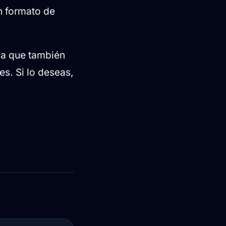
n formato de
da que también
es. Si lo deseas,