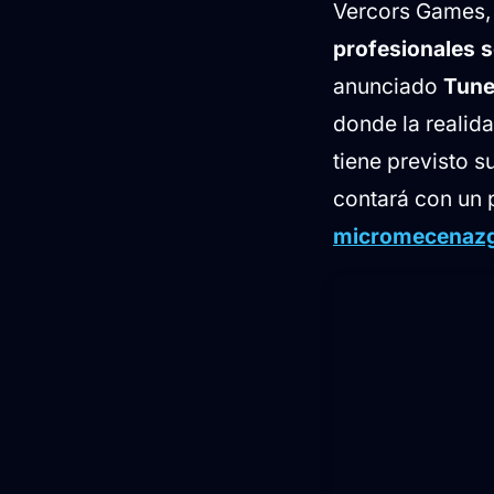
Vercors Games, 
Demostración
profesionales s
anunciado
Tune
donde la realid
tiene previsto s
contará con un 
micromecenaz