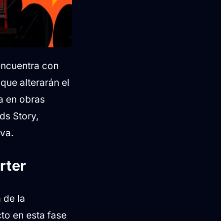
 encuentra con
que alterarán el
a en obras
ds Story,
iva.
rter
 de la
to en esta fase