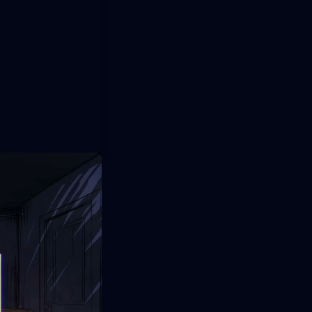
alógico
tuar con los
una
rativa se
 subgéneros del