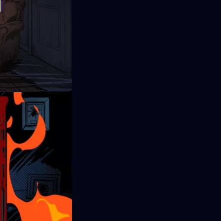
hasta el horror
do visual se
s gráficas.