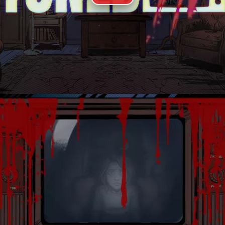
slasher
de estética monocroma y cargada de tinta 
onos más apagados y atmosféricos. Todo el aparta
 de una dirección artística inspirada en las novela