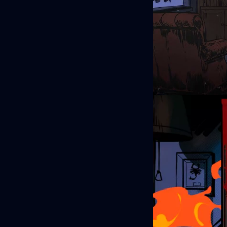
terror, desde el
folclórico de t
muestra a través