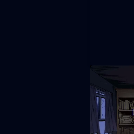
Una antolo
La propuesta jug
mandos de un vie
programación si
dividirá en vari