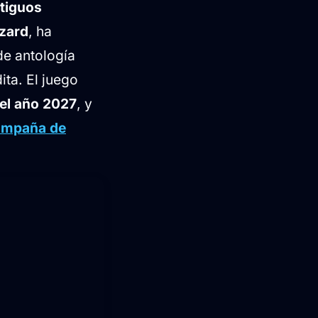
tiguos
zzard
, ha
 de antología
ita. El juego
el año 2027
, y
campaña de