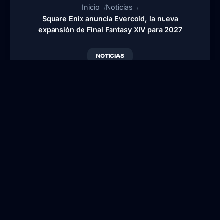
Inicio
Noticias
Square Enix anuncia Evercold, la nueva
expansión de Final Fantasy XIV para 2027
NOTICIAS
Square Enix anuncia
Evercold, la nueva
expansión de Final
Fantasy XIV para 2027
Por
Blansi
•
Publicado:
27 Abr, 2026