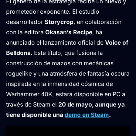
caos
El género de la estrategia recibe un nuevo y
prometedor exponente. El estudio
Domina el campo de batalla y
desarrollador
Storycrop
, en colaboración
construye tu estrategia
con la editora
Okasan’s Recipe
, ha
Disponibilidad
anunciado el lanzamiento oficial de
Voice of
Belldona
. Este título, que fusiona la
construcción de mazos con mecánicas
roguelike y una atmósfera de fantasía oscura
inspirada en la inmensidad cósmica de
Warhammer 40K, estará disponible en PC a
través de Steam el
20 de mayo, aunque ya
tiene disponible una
demo en Steam
.