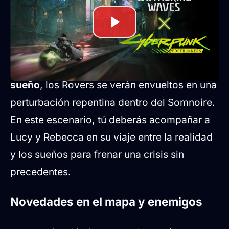
La narrativa de esta colaboración expande la
historia de
Lucy Kushinada
tras los eventos
vistos en el anime. A través de la nueva
misión episódica permanente,
Al borde del
sueño
, los Rovers se verán envueltos en una
perturbación repentina dentro del Somnoire.
En este escenario, tú deberás acompañar a
Lucy y Rebecca en su viaje entre la realidad
y los sueños para frenar una crisis sin
precedentes.
Novedades en el mapa y enemigos