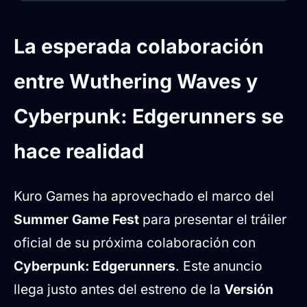
La esperada colaboración entre
Wuthering Waves y Cyberpunk:
La esperada colaboración
Edgerunners se hace realidad
entre Wuthering Waves y
El regreso de Lucy y Rebecca
Novedades en el mapa y enemigos
Cyberpunk: Edgerunners se
Un futuro prometedor
hace realidad
Kuro Games ha aprovechado el marco del
Summer Game Fest
para presentar el tráiler
oficial de su próxima colaboración con
Cyberpunk: Edgerunners
. Este anuncio
llega justo antes del estreno de la
Versión