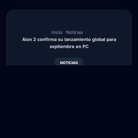
Inicio
Noticias
Aion 2 confirma su lanzamiento global para
septiembre en PC
NOTICIAS
Aion 2 confirma su
lanzamiento global
para septiembre en PC
Por
Blansi
•
Publicado:
6 Jun, 2026