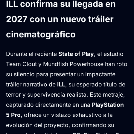
un nuevo tráiler cinematográfico
ILL confirma su llegada en
Terror visceral y mecánicas de nueva
2027 con un nuevo tráiler
generación
Supervivencia extrema en un complejo
cinematográfico
siniestro
El sello de calidad cinematográfica
Durante el reciente
State of Play
, el estudio
Team Clout y Mundfish Powerhouse han roto
su silencio para presentar un impactante
tráiler narrativo de
ILL
, su esperado título de
terror y supervivencia realista. Este metraje,
capturado directamente en una
PlayStation
5 Pro
, ofrece un vistazo exhaustivo a la
evolución del proyecto, confirmando su