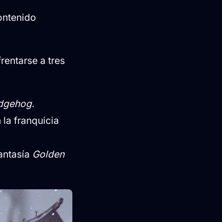
ontenido
rentarse a tres
edgehog
.
la franquicia
fantasía
Golden