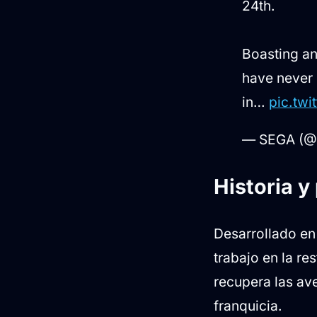
24th.
Boasting an
have never 
in…
pic.twi
— SEGA (
Historia y
Desarrollado en
trabajo en la re
recupera las av
franquicia.