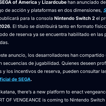
SEGA of America
y
Lizardcube
han anunciado de 
ntenidos de las ediciones
go de acción y plataformas en dos dimensiones,
S
ad en otros sistemas
 publicará para la consola
Nintendo Switch 2
el p
 2026
. El título se distribuirá tanto en formato fís
riodo de reserva ya se encuentra habilitado en las 
adas.
ste anuncio, los desarrolladores han compartido
 secuencias de jugabilidad. Quienes deseen prof
os y los incentivos de reserva, pueden consultar 
ficial de SEGA
.
katana, there’s a new platform to enact vengeanc
RT OF VENGEANCE is coming to Nintendo Switch 