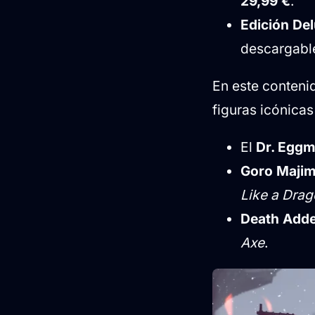
29,99 €
.
Edición Delu
descargable
En este conteni
figuras icónica
El
Dr. Egg
Goro Maji
Like a Drag
Death Add
Axe
.