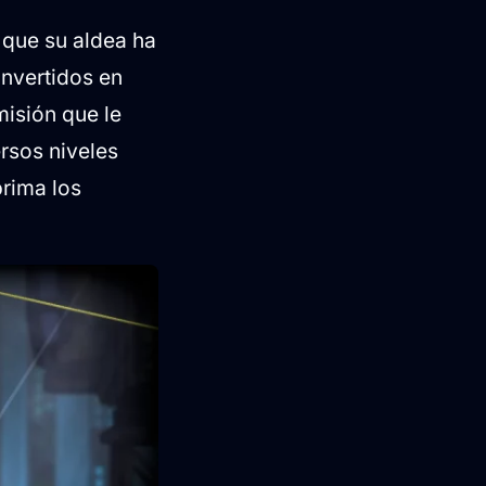
 que su aldea ha
onvertidos en
misión que le
ersos niveles
prima los