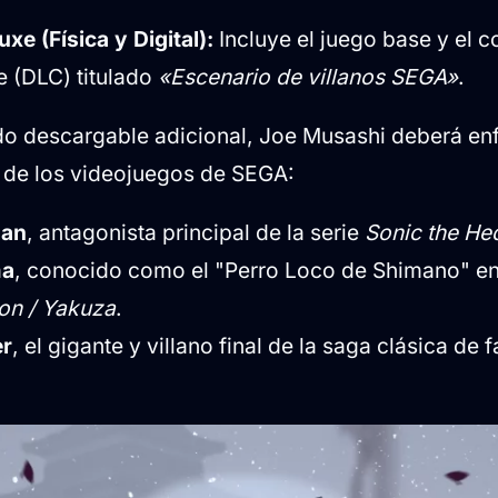
xe (Física y Digital):
Incluye el juego base y el c
 (DLC) titulado
«Escenario de villanos SEGA»
.
do descargable adicional, Joe Musashi deberá enf
s de los videojuegos de SEGA:
man
, antagonista principal de la serie
Sonic the H
ma
, conocido como el "Perro Loco de Shimano" en 
on / Yakuza
.
er
, el gigante y villano final de la saga clásica de 