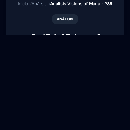
Inicio
Análisis
Análisis Visions of Mana - PS5
ANÁLISIS
Análisis Visions of
Mana - PS5
Por
Publicado:
2
Actualizado:
28
•
•
Blansi
Sep, 2024
Mar, 2026