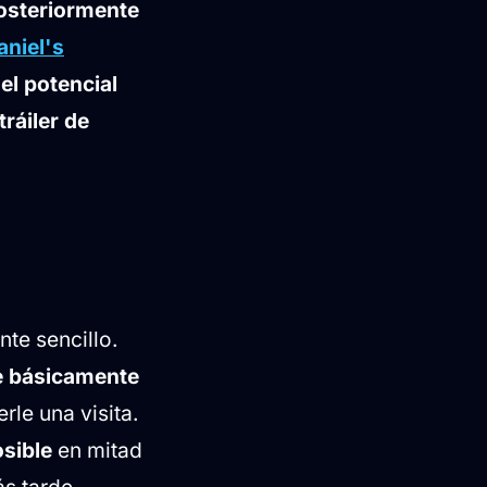
posteriormente
aniel's
 el potencial
ráiler de
te sencillo.
e básicamente
rle una visita.
osible
en mitad
s tarde.