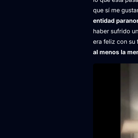
que sí me gustar
entidad parano
haber sufrido un
era feliz con s
al menos la me