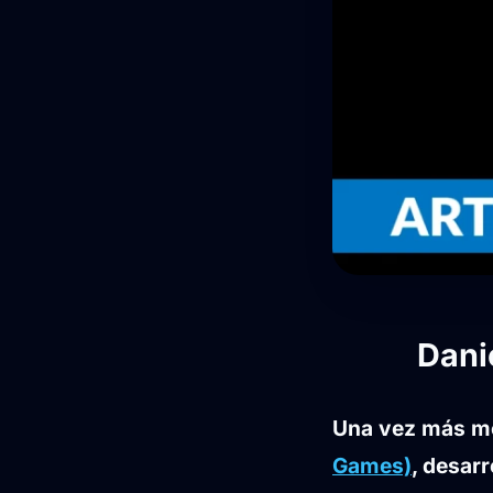
Dani
Una vez más me
Games)
, desar