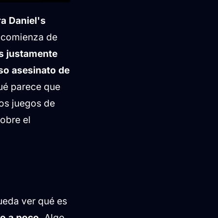
a Daniel's
o comienza de
s justamente
o asesinato de
qué parece que
os juegos de
obre el
ueda ver qué es
o a poco
. Algo