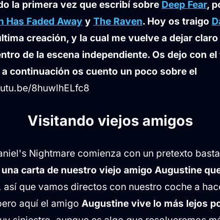
o la primera vez que escribí sobre
Deep Fear
, 
n Has Faded Away
y
The Raven
. Hoy os traigo
D
última creación, y la cual me vuelve a dejar claro
ntro de la escena independiente. Os dejo con el t
 a continuación os cuento un poco sobre el
outu.be/8huwlhELfc8
Visitando viejos amigos
Daniel's Nightmare comienza con un pretexto bastan
o
una carta de nuestro viejo amigo Augustine qu
, así que vamos directos con nuestro coche a hace
pero aquí el amigo
Augustine vive lo más lejos p
y siniestro, aunque es algo que resolveremos má