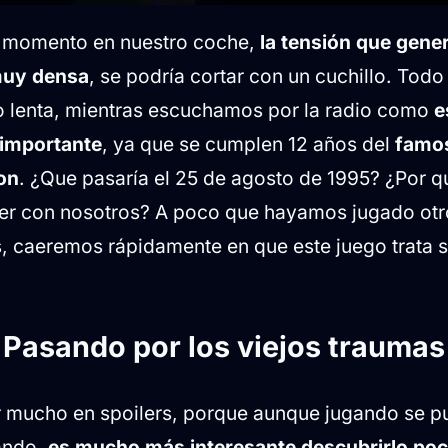
r momento en nuestro coche,
la tensión que gener
muy densa
, se podría cortar con un cuchillo. Tod
 lenta, mientras escuchamos por la radio como
e
importante
, ya que se cumplen 12 años del
famos
on
. ¿Que pasaría el 25 de agosto de 1995? ¿Por 
ver con nosotros? A poco que hayamos jugado otr
s, caeremos rápidamente en que este juego trata s
Pasando por los viejos traumas
r mucho en spoilers, porque aunque jugando se p
ando,
es mucho más interesante descubrirlo poc