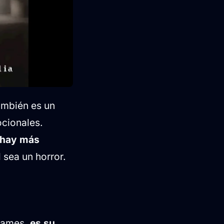
también es un
ocionales.
hay más
 sea un horror.
Games,
es su