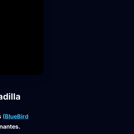
dilla
s
(BlueBird
inantes.