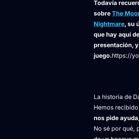
Todavía recuerd
sobre
The Moo
Nightmare
, su 
que hay aquí de
presentación, y
juego.
https://y
La historia de 
Hemos recibid
nos pide ayuda
No sé por qué, 
de un bosque mu