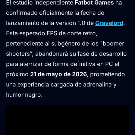
clásica y fantasía oscura
El estudio independiente
Fatbot Games
ha
confirmado oficialmente la fecha de
Contenido masivo para el lanzamiento
lanzamiento de la versión 1.0 de
Gravelord
.
definitivo
Este esperado FPS de corte retro,
Mecánicas innovadoras y
perteneciente al subgénero de los "boomer
personalización
shooters", abandonará su fase de desarrollo
para aterrizar de forma definitiva en PC el
próximo
21 de mayo de 2026
, prometiendo
una experiencia cargada de adrenalina y
humor negro.