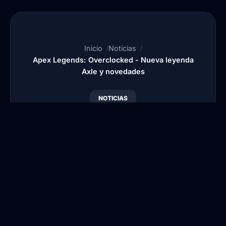
Inicio
Noticias
Apex Legends: Overclocked - Nueva leyenda
Axle y novedades
NOTICIAS
Apex Legends:
Overclocked - Nueva
leyenda Axle y
novedades
Por
Blansi
•
Publicado:
2 May, 2026