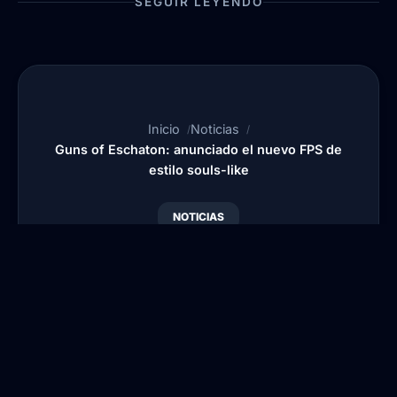
SEGUIR LEYENDO
Inicio
Noticias
Guns of Eschaton: anunciado el nuevo FPS de
estilo souls-like
NOTICIAS
Guns of Eschaton:
anunciado el nuevo
FPS de estilo souls-like
Por
Blansi
•
Publicado:
30 Jun, 2026