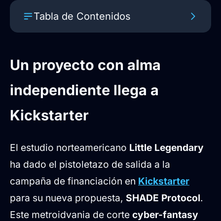
Tabla de Contenidos
Un proyecto con alma independiente
llega a Kickstarter
Un proyecto con alma
Recompensas y colaboraciones
independiente llega a
musicales de alto nivel
Kickstarter
El sistema de juego: domina el código
y la música
El estudio norteamericano
Little Legendary
Características clave del gameplay
ha dado el pistoletazo de salida a la
campaña de financiación en
Kickstarter
para su nueva propuesta,
SHADE Protocol
.
Este metroidvania de corte
cyber-fantasy